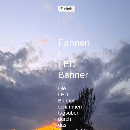
Fahnen
/
LED
Banner
Die
LED
Banner
schimmern
tagsüber
durch
das