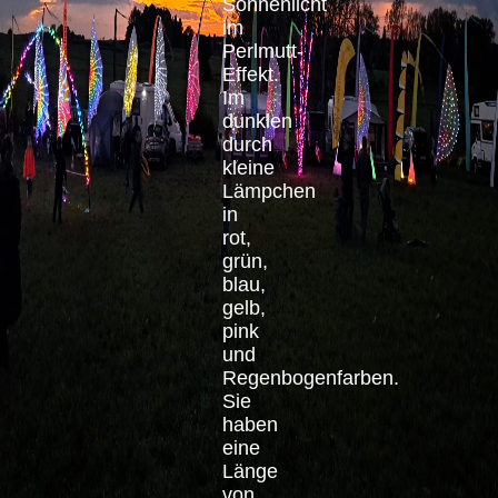
Sonnenlicht
im
Perlmutt-
Effekt.
Im
dunklen
durch
kleine
Lämpchen
in
rot,
grün,
blau,
gelb,
pink
und
Regenbogenfarben.
Sie
haben
eine
Länge
von